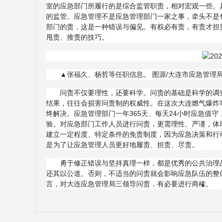
室的应急部门所履行的是综合监管职责，相对宏观一些。
的监管。应急管理不是应急管理部门一家之事，牵头不是
部门的责，这是一种错误与偏见。有权必有责，有责才担
甩责、推责的技巧。
▲张福久、杨哲等任职信息。 图源/大连市应急管理
问责不仅要理性，还要科学。问责的基础是科学的调
结果，往往会损害问责制的权威性。在这次大连燃气爆炸事
终解决。应急管理部门一年365天、每天24小时应急值
验。对应急部门工作人员进行问责，更需理性、严谨，体
建立一定程度、特定条件的免责制度，因为应急决策和行
是为了让应急管理人员更好地履责、担责、尽责。
勇于修正错误与坚持真理一样，都是优秀的公共治理
还其以公道。否则，不适当的问责就会影响应急队伍的整
言，对大连应急管理局三领导问责，有必要进行商榷。