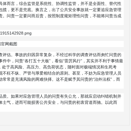
具体而言，综合监管是系统性、协调性监管，并不是全面性、替代性
包揽，更不是兜底。换言之，出了公共安全事故就一定要追应急管理
责。问责一定要问而后责，按照制度规矩理性问责，不能将问责当成
局官网截图
查评估。事故的归因异常复杂，不经过科学的调查评估而匆忙问责的
件中，问责“各打五十大板”，看似“雷厉风行”，其实并不利于事情最
守，处于高风险、高压力、高负荷状态，随时面对极端情况和生死考
现不枉不纵、严管与厚爱相结合的原则。甚至，不妨为应急管理人员
动常常是充满风险的两难抉择。这不是赋予其问责的“治外法权”，而
品质。如果对应急管理人员的问责有失公允，那就应启动纠错机制并
体士气，进而可能损害公共安全，与问责的初衷背道而驰。以此而