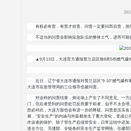
2021
有权必有责，有责才担责。问责一定要问而后责，按
不适当的问责会影响应急队伍的整体士气，进而可能
▲9月13日，大连官方通报普兰店区致8死5伤燃气爆
近日，辽宁省大连市通报对普兰店区“9·10”燃气
大连市应急管理局的三位领导也被问责。
对这样的问责结果，舆论场上产生了不同意见。一方
门，但后者受到的问责处罚反而重于前者，似乎不太合理
想必对此，大连方面也会有进一步的释疑。问责是压实各
展，“安全生产”的内涵与外延都发生了重大变化，变成
作业者的保护。除了管生产必须管安全，日常运转中还加上了
道全方位、无缝隙、全链条的安全生产监管网络。住建部