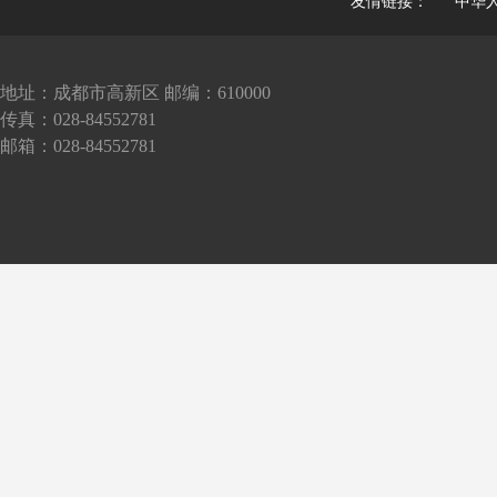
友情链接：
中华
地址：成都市高新区 邮编：610000
传真：028-84552781
邮箱：028-84552781