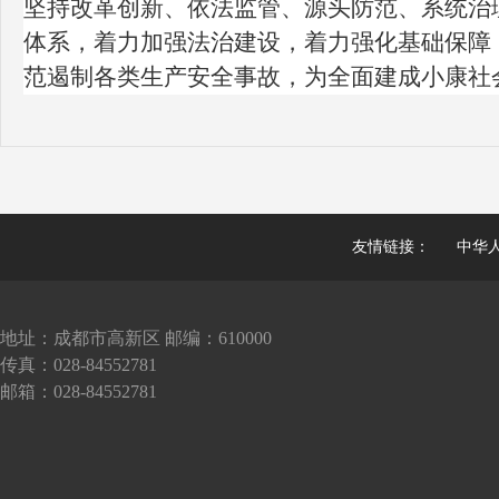
坚持改革创新、依法监管、源头防范、系统治
体系，着力加强法治建设，着力强化基础保障
范遏制各类生产安全事故，为全面建成小康社
友情链接：
中华
地址：成都市高新区 邮编：610000
传真：028-84552781
邮箱：028-84552781