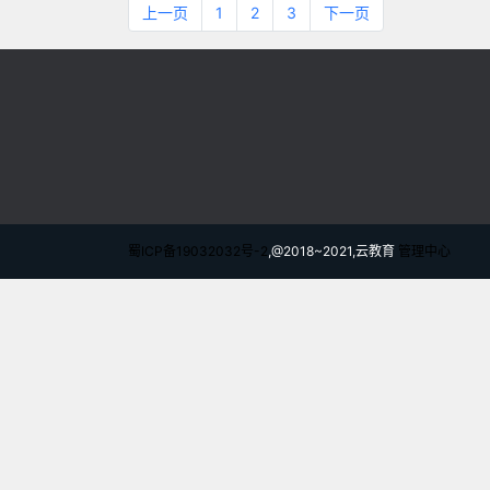
上一页
1
2
3
下一页
蜀ICP备19032032号-2
,@2018~2021,云教育
管理中心